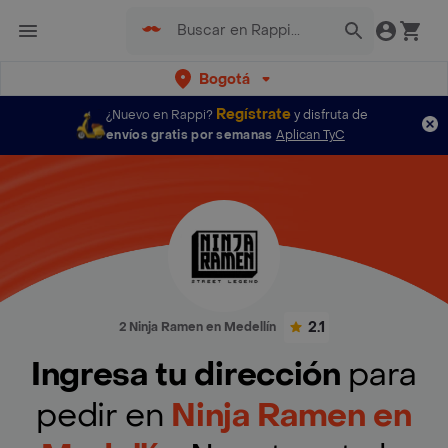
Bogotá
Regístrate
¿Nuevo en Rappi?
y disfruta de
envíos gratis por semanas
Aplican TyC
2.1
2 Ninja Ramen en Medellín
Ingresa tu dirección
para
pedir en
Ninja Ramen en