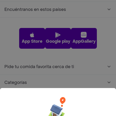
Encuéntranos en estos países
App Store
Google play
AppGallery
Pide tu comida favorita cerca de ti
Categorías
Únete a Rappi
Sobre Rappi