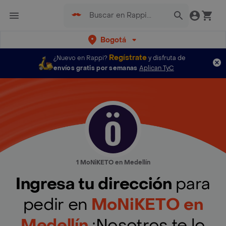
Bogotá
Regístrate
¿Nuevo en Rappi?
y disfruta de
envíos gratis por semanas
Aplican TyC
1 MoNiKETO en Medellín
Ingresa tu dirección
para
pedir en
MoNiKETO en
Medellín
¡Nosotros te lo