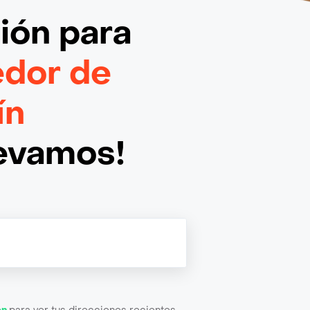
ción
para
dor de
ín
levamos!