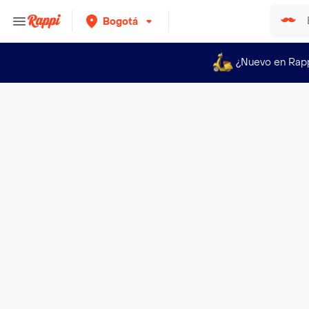
Bogotá
¿Nuevo en Rap