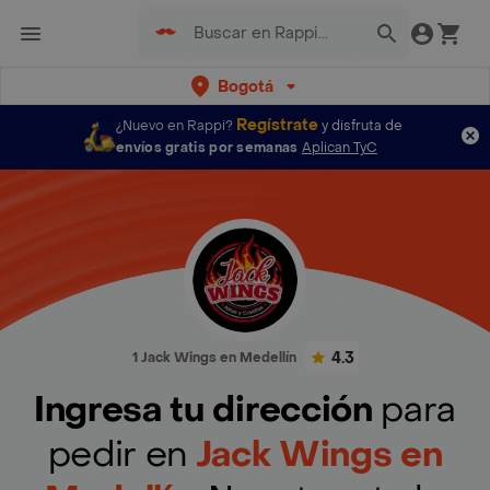
Bogotá
Regístrate
¿Nuevo en Rappi?
y disfruta de
envíos gratis por semanas
Aplican TyC
4.3
1 Jack Wings en Medellín
Ingresa tu dirección
para
pedir en
Jack Wings en