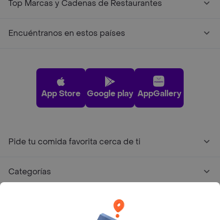
Top Marcas y Cadenas de Restaurantes
Encuéntranos en estos países
App Store
Google play
AppGallery
Pide tu comida favorita cerca de ti
Categorías
Únete a Rappi