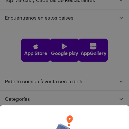
Top Marcas y Cadenas de Restaurantes
Encuéntranos en estos países
App Store
Google play
AppGallery
Pide tu comida favorita cerca de ti
Categorías
Únete a Rappi