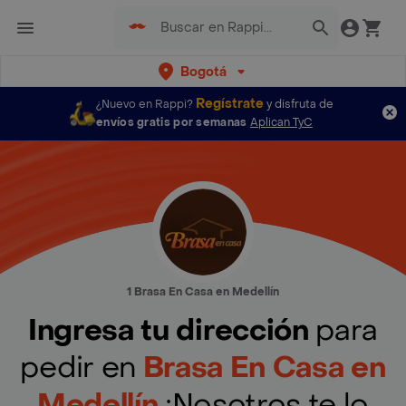
Bogotá
Regístrate
¿Nuevo en Rappi?
y disfruta de
envíos gratis por semanas
Aplican TyC
1 Brasa En Casa en Medellín
Ingresa tu dirección
para
pedir en
Brasa En Casa en
Medellín
¡Nosotros te lo