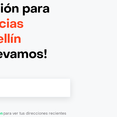
ción
para
icias
llín
levamos!
ón
para ver tus direcciones recientes