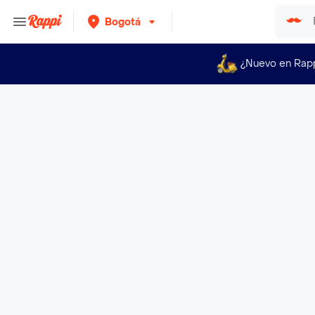
Bogotá
¿Nuevo en Rap