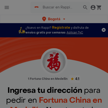
Bogotá
Regístrate
¿Nuevo en Rappi?
y disfruta de
envíos gratis por semanas
Aplican TyC
4.1
1 Fortuna China en Medellín
Ingresa tu dirección
para
pedir en
Fortuna China en