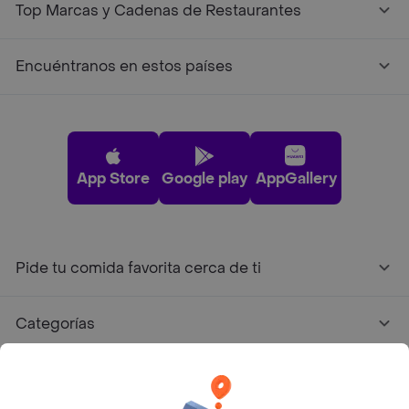
Top Marcas y Cadenas de Restaurantes
Encuéntranos en estos países
App Store
Google play
AppGallery
Pide tu comida favorita cerca de ti
Categorías
Únete a Rappi