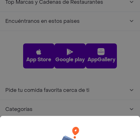
Top Marcas y Cadenas de Restaurantes
Encuéntranos en estos países
App Store
Google play
AppGallery
Pide tu comida favorita cerca de ti
Categorías
Únete a Rappi