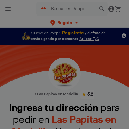
Bogotá
Regístrate
¿Nuevo en Rappi?
y disfruta de
envíos gratis por semanas
Aplican TyC
3.2
1 Las Papitas en Medellín
Ingresa tu dirección
para
pedir en
Las Papitas en