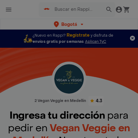
Bogotá
Regístrate
¿Nuevo en Rappi?
y disfruta de
envíos gratis por semanas
Aplican TyC
4.3
2 Vegan Veggie en Medellín
Ingresa tu dirección
para
pedir en
Vegan Veggie en