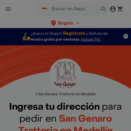
Bogotá
Regístrate
¿Nuevo en Rappi?
y disfruta de
envíos gratis por semanas
Aplican TyC
1 San Genaro Trattoria en Medellín
Ingresa tu dirección
para
pedir en
San Genaro
Trattoria en Medellín