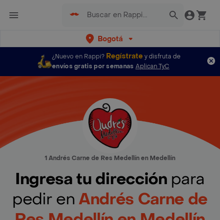
Bogotá
Regístrate
¿Nuevo en Rappi?
y disfruta de
envíos gratis por semanas
Aplican TyC
1 Andrés Carne de Res Medellín en Medellín
Ingresa tu dirección
para
pedir en
Andrés Carne de
Res Medellín en Medellín