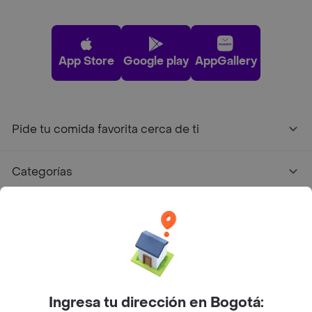
App Store
Google play
AppGallery
Pide tu comida favorita cerca de ti
Categorías
Únete a Rappi
Sobre Rappi
Facebook
Twitter
Instagram
Ingresa tu dirección en Bogotá: