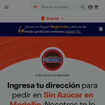
Bogotá
Regístrate
¿Nuevo en Rappi?
y disfruta de
envíos gratis por semanas
Aplican TyC
5 Sin Azúcar en Medellín
Ingresa tu dirección
para
pedir en
Sin Azúcar en
Medellín
¡Nosotros te lo