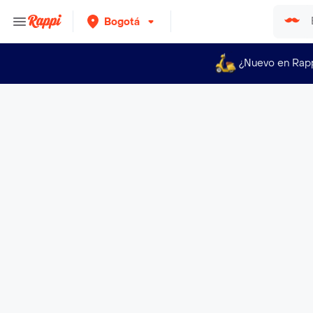
Bogotá
¿Nuevo en Rap