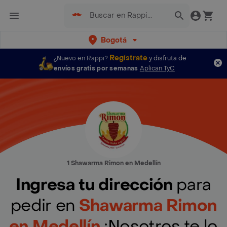
Bogotá
Regístrate
¿Nuevo en Rappi?
y disfruta de
envíos gratis por semanas
Aplican TyC
1 Shawarma Rimon en Medellín
Ingresa tu dirección
para
pedir en
Shawarma Rimon
en Medellín
¡Nosotros te lo