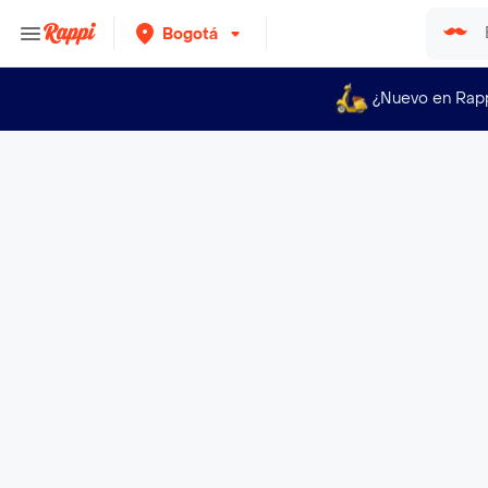
Bogotá
¿Nuevo en Rap