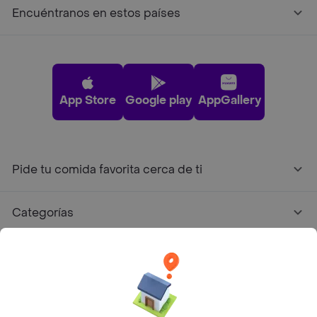
Encuéntranos en estos países
App Store
Google play
AppGallery
Pide tu comida favorita cerca de ti
Categorías
Únete a Rappi
Sobre Rappi