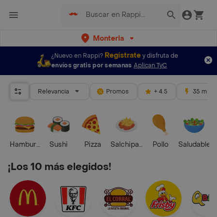
Monteria
Regístrate
¿Nuevo en Rappi?
y disfruta de
envíos gratis por semanas
Aplican TyC
Relevancia
Promos
+ 4.5
35 mins
Hamburguesa
Sushi
Pizza
Salchipapas
Pollo
Saludable
¡Los 10 más elegidos!