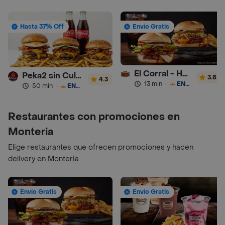
Hasta 37% Off
Envío Gratis
El Corral - Hamburguesa
Peka2 sin Culpa Lourdes
3.8
4.3
13 min
·
ENVÍO GRATIS
50 min
·
ENVÍO GRATIS
Restaurantes con promociones en
Monteria
Elige restaurantes que ofrecen promociones y hacen
delivery en Monteria
Envío Gratis
Envío Gratis