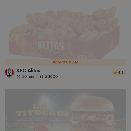
Abre 11:00 AM
KFC Alitas
4.5
20 min
·
$ 3000