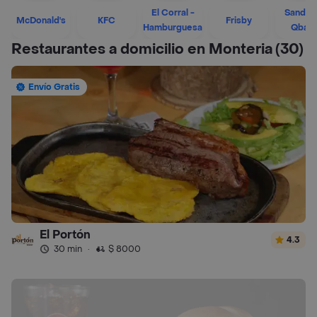
El Corral -
Sandwi
McDonald's
KFC
Frisby
Hamburguesa
Qban
Restaurantes a domicilio en Monteria
(30)
Envío Gratis
El Portón
4.3
30 min
·
$ 8000