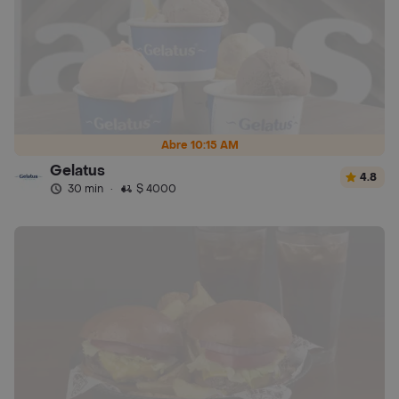
Abre 10:15 AM
Gelatus
4.8
30 min
·
$ 4000