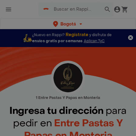
Bogotá
Regístrate
¿Nuevo en Rappi?
y disfruta de
envíos gratis por semanas
Aplican TyC
1 Entre Pastas Y Papas en Monteria
Ingresa tu dirección
para
pedir en
Entre Pastas Y
Papas en Monteria