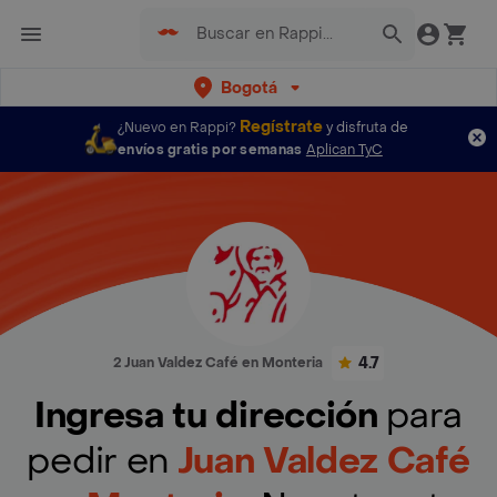
Bogotá
Regístrate
¿Nuevo en Rappi?
y disfruta de
envíos gratis por semanas
Aplican TyC
4.7
2 Juan Valdez Café en Monteria
Ingresa tu dirección
para
pedir en
Juan Valdez Café