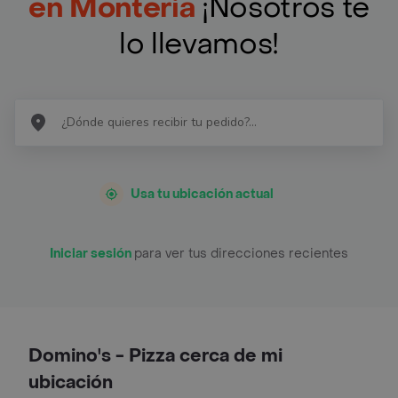
en Monteria
¡Nosotros te
lo llevamos!
Usa tu ubicación actual
Iniciar sesión
para ver tus direcciones recientes
Domino's - Pizza cerca de mi
ubicación