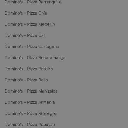
Domino's - Pizza Barranquilla
Domino's - Pizza Chía
Domino's - Pizza Medellín
Domino's - Pizza Cali
Domino's - Pizza Cartagena
Domino's - Pizza Bucaramanga
Domino's - Pizza Pereira
Domino's - Pizza Bello
Domino's - Pizza Manizales
Domino's - Pizza Armenia
Domino's - Pizza Rionegro
Domino's - Pizza Popayan