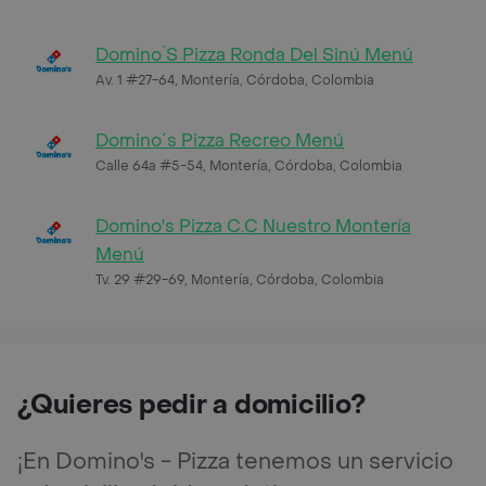
Domino ́S Pizza Ronda Del Sinú Menú
Av. 1 #27-64, Montería, Córdoba, Colombia
Domino´s Pizza Recreo Menú
Calle 64a #5-54, Montería, Córdoba, Colombia
Domino's Pizza C.C Nuestro Montería
Menú
Tv. 29 #29-69, Montería, Córdoba, Colombia
¿Quieres pedir a domicilio?
¡En Domino's - Pizza tenemos un servicio