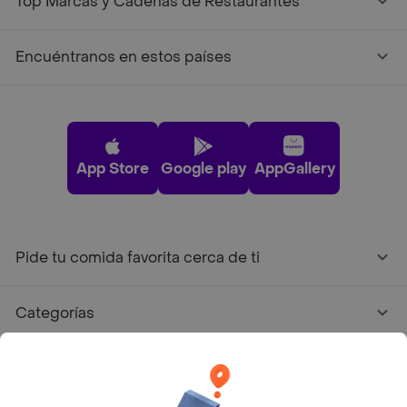
Top Marcas y Cadenas de Restaurantes
Encuéntranos en estos países
App Store
Google play
AppGallery
Pide tu comida favorita cerca de ti
Categorías
Únete a Rappi