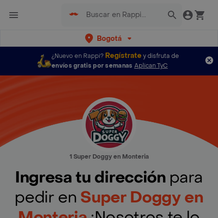
Bogotá
Regístrate
¿Nuevo en Rappi?
y disfruta de
envíos gratis por semanas
Aplican TyC
1 Super Doggy en Monteria
Ingresa tu dirección
para
pedir en
Super Doggy en
Monteria
¡Nosotros te lo