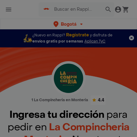
Bogotá
Regístrate
¿Nuevo en Rappi?
y disfruta de
envíos gratis por semanas
Aplican TyC
4.4
1 La Compincheria en Monteria
Ingresa tu dirección
para
pedir en
La Compincheria