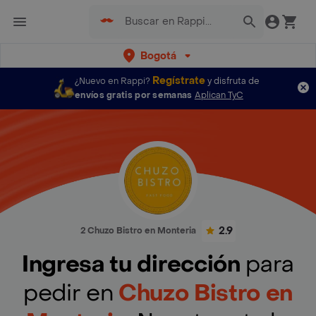
Bogotá
Regístrate
¿Nuevo en Rappi?
y disfruta de
envíos gratis por semanas
Aplican TyC
2.9
2 Chuzo Bistro en Monteria
Ingresa tu dirección
para
pedir en
Chuzo Bistro en