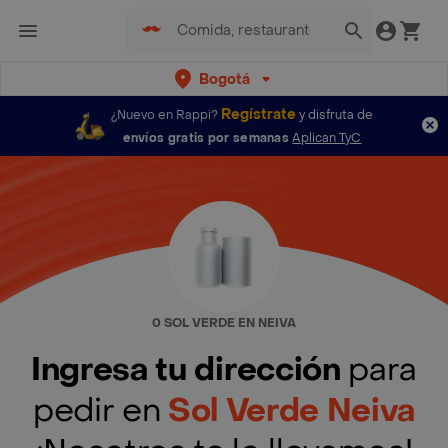
Bogotá
Regístrate
¿Nuevo en Rappi?
y disfruta de
envíos gratis por semanas
Aplican TyC
0 SOL VERDE EN NEIVA
Ingresa tu dirección
para
pedir en
Sol Verde Neiva