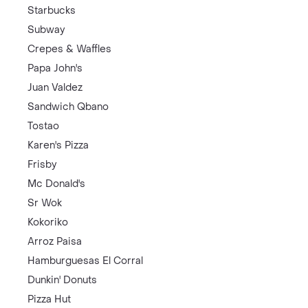
Starbucks
Subway
Crepes & Waffles
Papa John's
Juan Valdez
Sandwich Qbano
Tostao
Karen's Pizza
Frisby
Mc Donald's
Sr Wok
Kokoriko
Arroz Paisa
Hamburguesas El Corral
Dunkin' Donuts
Pizza Hut