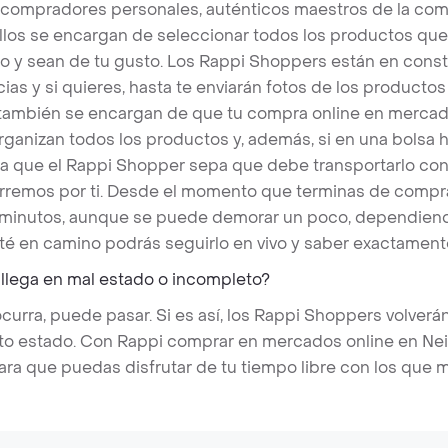
 compradores personales, auténticos maestros de la com
llos se encargan de seleccionar todos los productos qu
o y sean de tu gusto. Los Rappi Shoppers están en cons
ias y si quieres, hasta te enviarán fotos de los produc
s también se encargan de que tu compra online en mercado
rganizan todos los productos y, además, si en una bolsa 
a que el Rappi Shopper sepa que debe transportarlo con 
rremos por ti. Desde el momento que terminas de compra
 minutos, aunque se puede demorar un poco, dependiend
é en camino podrás seguirlo en vivo y saber exactament
 llega en mal estado o incompleto?
rra, puede pasar. Si es así, los Rappi Shoppers volverán
cto estado. Con Rappi comprar en mercados online en Neiv
ara que puedas disfrutar de tu tiempo libre con los que 