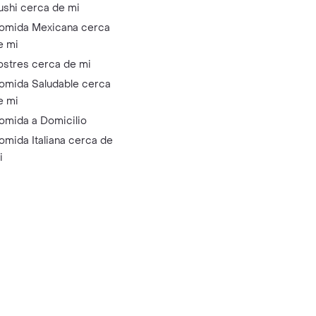
ushi cerca de mi
omida Mexicana cerca
e mi
ostres cerca de mi
omida Saludable cerca
e mi
omida a Domicilio
omida Italiana cerca de
i