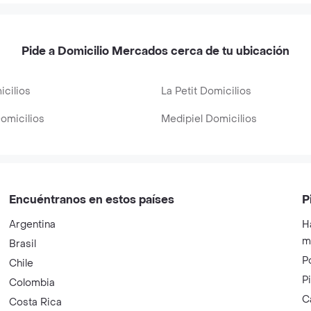
Pide a Domicilio Mercados cerca de tu ubicación
cilios
La Petit Domicilios
omicilios
Medipiel Domicilios
Encuéntranos en estos países
P
Argentina
H
m
Brasil
P
Chile
P
Colombia
C
Costa Rica