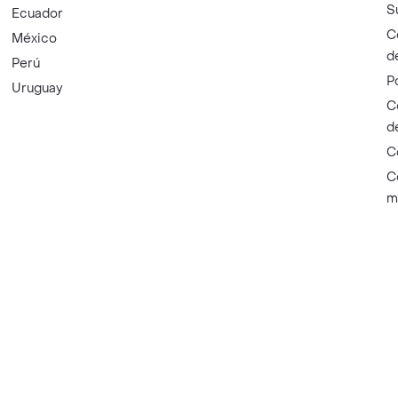
S
Ecuador
C
México
d
Perú
P
Uruguay
C
d
C
C
m