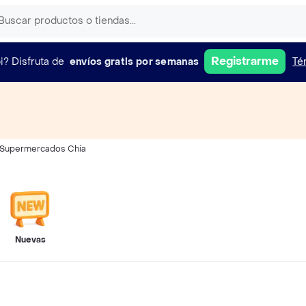
Registrarme
i?
Disfruta de
envíos gratis por semanas
Té
Supermercados Chía
Nuevas