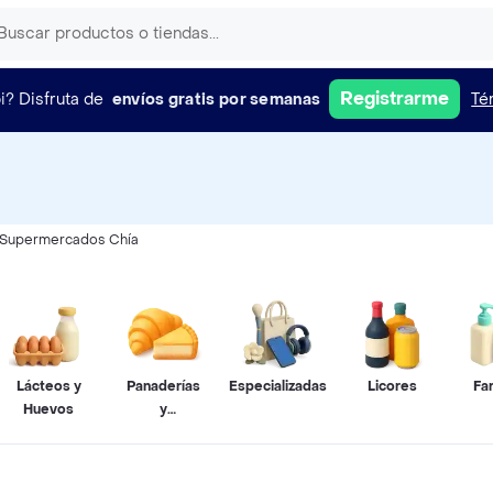
Registrarme
i?
Disfruta de
envíos gratis por semanas
Té
Supermercados Chía
Lácteos y
Panaderías
Especializadas
Licores
Fa
Huevos
y
Pastelerías