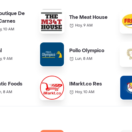
outique De
The Meat House
Carnes
Hoy, 9 AM
y, 10 AM
l
Pollo Olympico
y, 9 AM
Lun, 8 AM
ntic Foods
IMarkt.co Res
n, 8 AM
Hoy, 10 AM