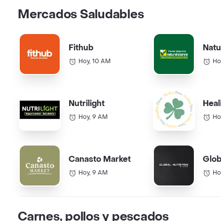
Mercados Saludables
Fithub
Natu
Hoy, 10 AM
Ho
Nutrilight
Heal
Hoy, 9 AM
Ho
Canasto Market
Glob
Hoy, 9 AM
Ho
Carnes, pollos y pescados