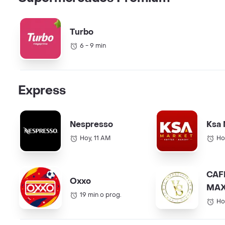
Turbo
6 - 9 min
Express
Nespresso
Ksa 
Hoy, 11 AM
Ho
CAF
Oxxo
MAX
19 min o prog.
COL.
Ho