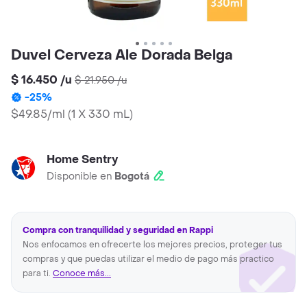
Duvel Cerveza Ale Dorada Belga
$ 16.450
/
u
$ 21.950
/
u
-
25
%
$49.85/ml
(
1 X 330 mL
)
Home Sentry
Disponible en
Bogotá
Compra con tranquilidad y seguridad en Rappi
Nos enfocamos en ofrecerte los mejores precios, proteger tus
compras y que puedas utilizar el medio de pago más practico
para ti.
Conoce más...