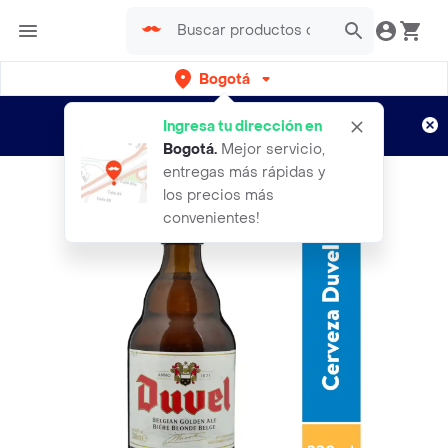
Bogotá
Regístrate
¿Nuevo en Rappi?
y disfruta de
Ingresa tu dirección en
envíos gratis por semanas
Aplican TyC
Bogotá
.
Mejor servicio,
entregas más rápidas y
los precios más
convenientes!