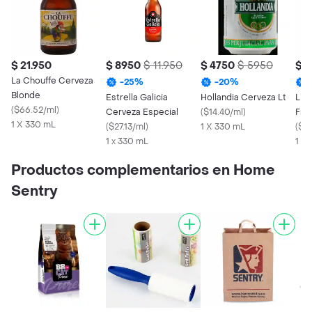
$ 21.950
$ 8950
$ 11.950
$ 4750
$ 5950
$ 1
La Chouffe Cerveza
-
25
%
-
20
%
Blonde
Estrella Galicia
Hollandia Cerveza Lt
Lie
(
$66.52/ml
)
Cerveza Especial
(
$14.40/ml
)
Fru
1 X 330 mL
(
$27.13/ml
)
1 X 330 mL
(
$5
1 x 330 mL
1 X
Productos complementarios en Home
Sentry