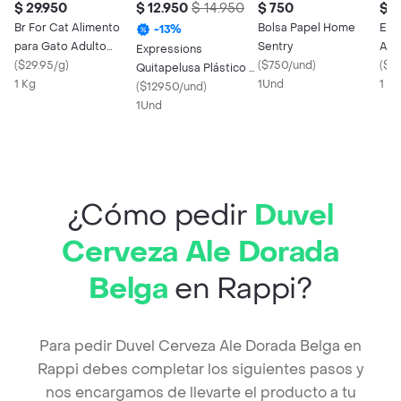
$ 29.950
$ 12.950
$ 14.950
$ 750
$ 3
Br For Cat Alimento
Bolsa Papel Home
Expr
-
13
%
para Gato Adulto
Sentry
Alm
Expressions
Castrado Sabor Pollo
(
$29.95/g
)
(
$750/und
)
Sop
(
$3
Quitapelusa Plástico 2
1 Kg
1Und
1 X 
Repuestos
(
$12950/und
)
1Und
¿Cómo pedir
Duvel
Cerveza Ale Dorada
Belga
en Rappi?
Para pedir Duvel Cerveza Ale Dorada Belga en
Rappi debes completar los siguientes pasos y
nos encargamos de llevarte el producto a tu