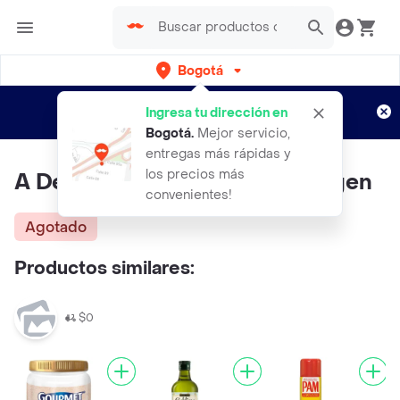
Bogotá
Regístrate
¿Nuevo en Rappi?
y disfruta de
Ingresa tu dirección en
envíos gratis por semanas
Aplican TyC
Bogotá
.
Mejor servicio,
entregas más rápidas y
los precios más
A De Coco Aceite de Coco Virgen
convenientes!
Agotado
Productos similares:
$0