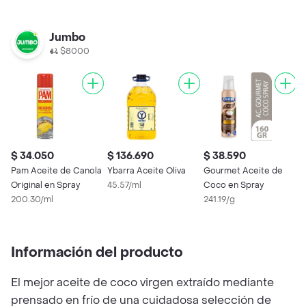
Jumbo
$8000
$ 34.050
$ 136.690
$ 38.590
$
Pam Aceite de Canola
Ybarra Aceite Oliva
Gourmet Aceite de
B
Original en Spray
45.57/ml
Coco en Spray
C
200.30/ml
241.19/g
1
Información del producto
El mejor aceite de coco virgen extraído mediante
prensado en frío de una cuidadosa selección de