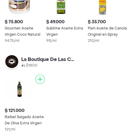
$ 75.800
$ 49.000
$ 35.700
$
Gourmet Aceite
Sublime Aceite Extra
Pam Aceite de Canola
M
Virgen Coco Natural
Virgen
Original en Spray
C
94.75/ml
98/ml
210/ml
1
La Boutique De Las Carnes
$1800
$ 121.000
Rafael Salgado Aceite
De Oliva Extra Virgen
121/ml