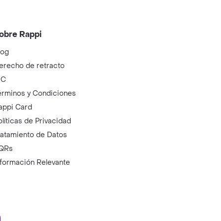
obre Rappi
log
erecho de retracto
IC
érminos y Condiciones
appi Card
olíticas de Privacidad
ratamiento de Datos
QRs
nformación Relevante
ry