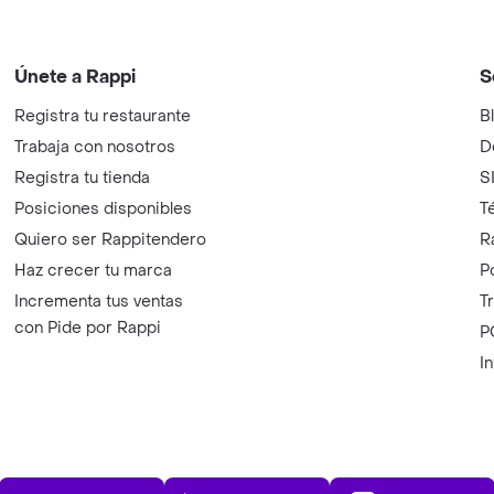
Únete a Rappi
S
Registra tu restaurante
B
Trabaja con nosotros
D
Registra tu tienda
S
Posiciones disponibles
T
Quiero ser Rappitendero
R
Haz crecer tu marca
P
Incrementa tus ventas
T
con Pide por Rappi
P
I
App Store
Play Store
AppGalle