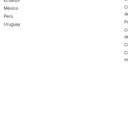
Ecuador
C
México
d
Perú
P
Uruguay
C
d
C
C
m