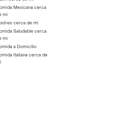
omida Mexicana cerca
e mi
ostres cerca de mi
omida Saludable cerca
e mi
omida a Domicilio
omida Italiana cerca de
i