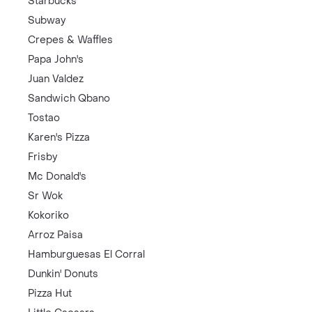
Starbucks
Subway
Crepes & Waffles
Papa John's
Juan Valdez
Sandwich Qbano
Tostao
Karen's Pizza
Frisby
Mc Donald's
Sr Wok
Kokoriko
Arroz Paisa
Hamburguesas El Corral
Dunkin' Donuts
Pizza Hut