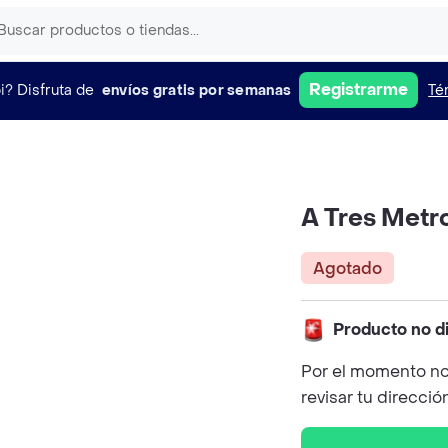
Registrarme
i?
Disfruta de
envíos gratis por semanas
Té
A Tres Metro
Agotado
Producto no d
Por el momento no
revisar tu direcció