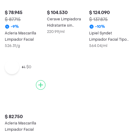
$ 78.945
$ 104.530
$ 124.090
$ 87.715
Cerave Limpiadora
$ 137.875
Hidratante sin
-
9
%
-
10
%
Perfume
220.99/ml
Acleria Mascarilla
Lipiel Syndet
Limpiador Facial
Limpiador Facial Tipo
526.31/g
Crema
564.04/ml
$0
$ 82.750
Acleria Mascarilla
Limpiador Facial