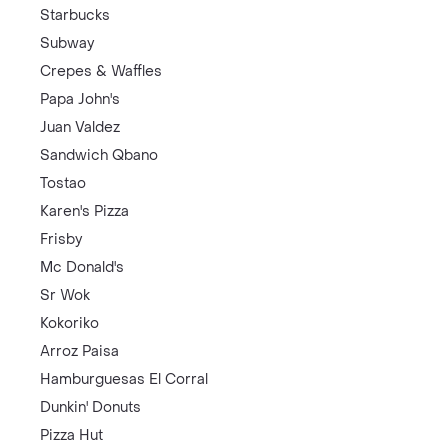
Starbucks
Subway
Crepes & Waffles
Papa John's
Juan Valdez
Sandwich Qbano
Tostao
Karen's Pizza
Frisby
Mc Donald's
Sr Wok
Kokoriko
Arroz Paisa
Hamburguesas El Corral
Dunkin' Donuts
Pizza Hut