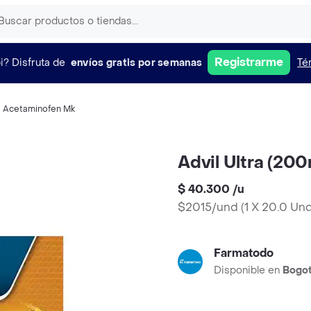
Registrarme
i?
Disfruta de
envíos gratis por semanas
Té
,
Acetaminofen Mk
Advil Ultra (20
$ 40.300
/
u
$2015/und
(
1 X 20.0 Un
Farmatodo
Disponible en
Bogo