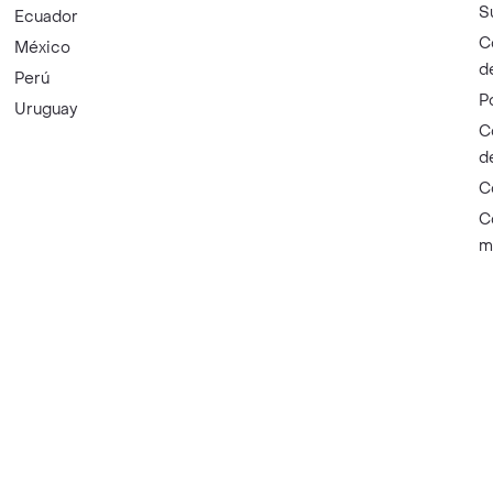
S
Ecuador
C
México
d
Perú
P
Uruguay
C
d
C
C
m