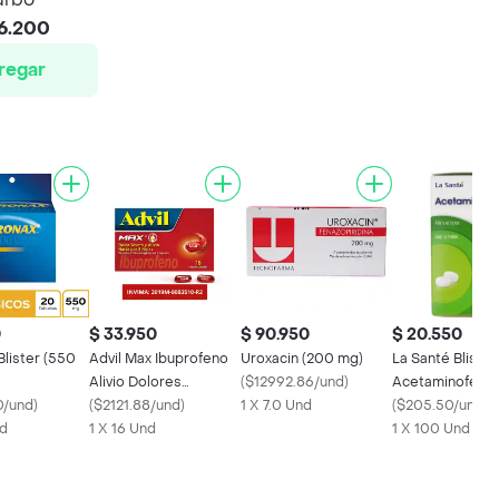
6.200
regar
0
$ 33.950
$ 90.950
$ 20.550
lister (550
Advil Max Ibuprofeno
Uroxacin (200 mg)
La Santé Blister
Alivio Dolores
(
$12992.86/und
)
Acetaminofén 
0/und
)
Asociados a
(
$2121.88/und
)
1 X 7.0 Und
Mg)
(
$205.50/und
)
nd
Inflamacion X 16
1 X 16 Und
1 X 100 Und