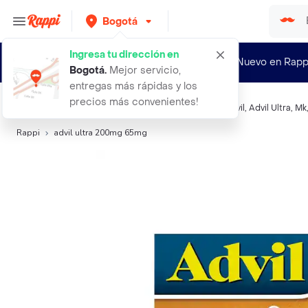
Bogotá
Ingresa tu dirección en
¿Nuevo en Rapp
Bogotá
.
Mejor servicio,
entregas más rápidas y los
precios más convenientes!
Búsquedas relacionadas:
Analgésicos sistémicos
,
Advil
,
Advil Ultra
,
Mk
Rappi
advil ultra 200mg 65mg