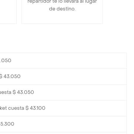
repartidor te lo llevará al lugar
de destino.
3.050
 $ 43.050
uesta $ 43.050
ket cuesta $ 43.100
45.300