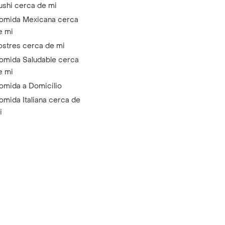
ushi cerca de mi
omida Mexicana cerca
e mi
ostres cerca de mi
omida Saludable cerca
e mi
omida a Domicilio
omida Italiana cerca de
i