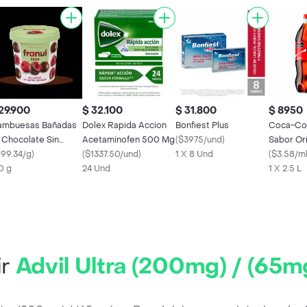
29.900
$ 32.100
$ 31.800
$ 8950
ambuesas Bañadas
Dolex Rapida Accion
Bonfiest Plus
Coca-Co
 Chocolate Sin
Acetaminofen 500 Mg
(
$3975/und
)
Sabor Ori
úcar - Franuí
199.34/g
)
(
$1337.50/und
)
1 X 8 Und
(
$3.58/m
0 g
24 Und
1 X 2.5 L
ir
Advil Ultra (200mg) / (65m