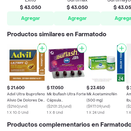
$ 43.050
$ 43.050
$ 43.0
Agregar
Agregar
Agrega
Productos similares en Farmatodo
$ 21.600
$ 17.050
$ 23.450
$ 
Advil Ultra Ibuprofeno
Mk Ibuflash Ultra Forte
Mk Acetaminofén
Am
Alivio De Dolores De
Cápsula
(500 mg)
Ib
Cabeza Severos X 10
(
$2160/und
)
(450mg+65mg)
(
$2131.25/und
)
(
$977.09/und
)
(
$
1 X 10.0 Und
1 X 8 Und
1 X 24 Und
1 
Productos complementarios en Farmatod