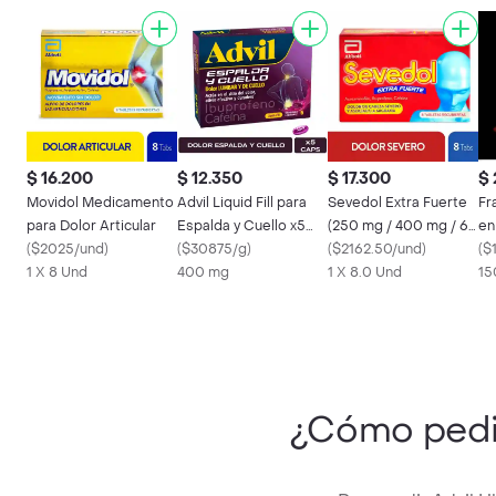
$ 16.200
$ 12.350
$ 17.300
$ 
Movidol Medicamento
Advil Liquid Fill para
Sevedol Extra Fuerte
Fr
para Dolor Articular
Espalda y Cuello x5
(250 mg / 400 mg / 65
en
(
$2025/und
)
cápsulas líquidas
(
$30875/g
)
mg)
(
$2162.50/und
)
Az
(
$
1 X 8 Und
400 mg
1 X 8.0 Und
15
¿Cómo ped