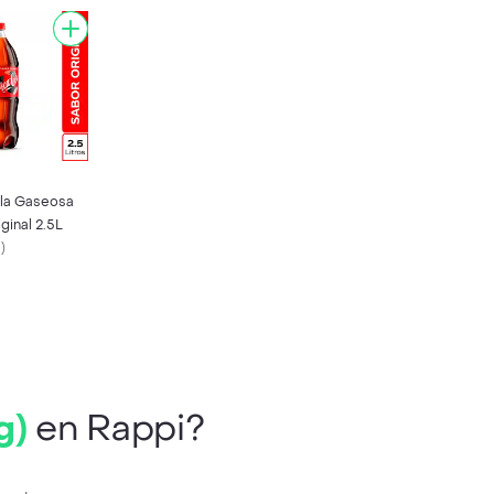
la Gaseosa
ginal 2.5L
l
)
g)
en Rappi?