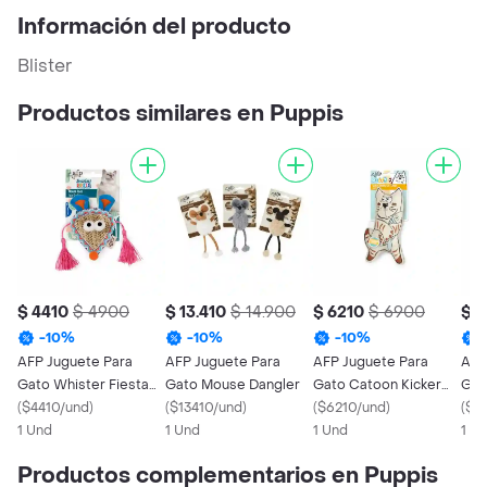
Información del producto
Blister
Productos similares en Puppis
$ 4410
$ 4900
$ 13.410
$ 14.900
$ 6210
$ 6900
$ 6
-
10
%
-
10
%
-
10
%
AFP Juguete Para
AFP Juguete Para
AFP Juguete Para
AFP
Gato Whister Fiesta
Gato Mouse Dangler
Gato Catoon Kicker
Gat
Mouse Face
(
$4410/und
)
(
$13410/und
)
Sneaky Cat
(
$6210/und
)
Butt
(
$6
1 Und
1 Und
1 Und
1 U
Productos complementarios en Puppis