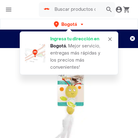
Bogotá
Regístrate
¿Nuevo en Rappi?
y disfruta de
Ingresa tu dirección en
envíos gratis por semanas
Aplican TyC
Bogotá
.
Mejor servicio,
entregas más rápidas y
los precios más
convenientes!