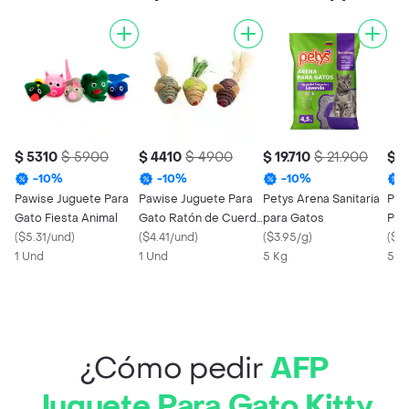
$ 5310
$ 5900
$ 4410
$ 4900
$ 19.710
$ 21.900
$ 1
-
10
%
-
10
%
-
10
%
Pawise Juguete Para
Pawise Juguete Para
Petys Arena Sanitaria
Pix
Gato Fiesta Animal
Gato Ratón de Cuerda
para Gatos
Per
(
$5.31/und
)
de Papel
(
$4.41/und
)
(
$3.95/g
)
Car
(
$23
1 Und
1 Und
5 Kg
500
¿Cómo pedir
AFP
Juguete Para Gato Kitty