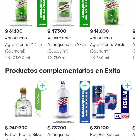
$ 61.100
$ 47.300
$ 14.600
$ 2
Antioqueño
Aguardiente
Antioqueño
Agu
Aguardiente 24° sin
Antioqueño sin Azúcar
Aguardiente Verde sin
Ant
Azúcar
(
$58.19/ml
)
24°
(
$63.07/ml
)
Azúcar
(
$56.16/ml
)
Azú
(
$67
1 X 1050.0 mL
1 X 750 mL
1 X 260 mL
1 X
Productos complementarios en Éxito
$ 240.900
$ 73.700
$ 30.100
$ 2
Patrón Tequila Silver
Antioqueño
Red Bull Bebida
Agu