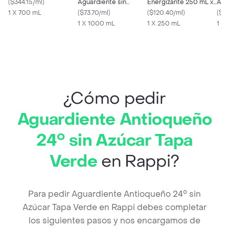
(
$344.15/ml
)
Aguardiente sin
Energizante 250 mL x
Ant
1 X 700 mL
Azúcar 1000 ml
(
$73.70/ml
)
4 Latas
(
$120.40/ml
)
Azú
(
$67
1 X 1000 mL
1 X 250 mL
1 X
¿Cómo pedir
Aguardiente Antioqueño
24° sin Azúcar Tapa
Verde
en Rappi?
Para pedir Aguardiente Antioqueño 24° sin
Azúcar Tapa Verde en Rappi debes completar
los siguientes pasos y nos encargamos de