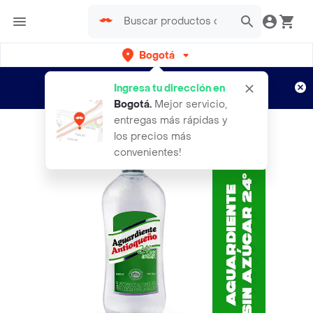
Bogotá
Regístrate
¿Nuevo en Rappi?
y disfruta de
Ingresa tu dirección en
envíos gratis por semanas
Aplican TyC
Bogotá
.
Mejor servicio,
entregas más rápidas y
los precios más
convenientes!