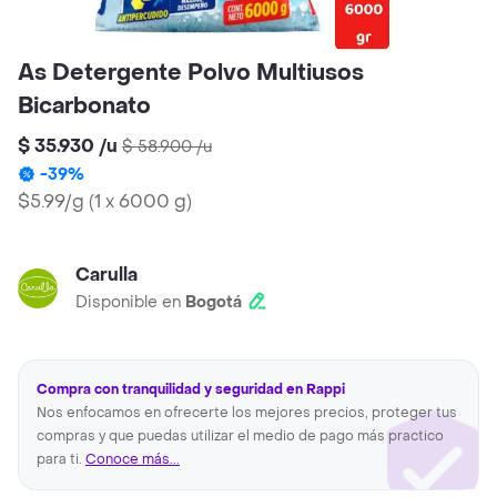
As Detergente Polvo Multiusos
Bicarbonato
$ 35.930
/
u
$ 58.900
/
u
-
39
%
$5.99/g
(
1 x 6000 g
)
Carulla
Disponible en
Bogotá
Compra con tranquilidad y seguridad en Rappi
Nos enfocamos en ofrecerte los mejores precios, proteger tus
compras y que puedas utilizar el medio de pago más practico
para ti.
Conoce más...