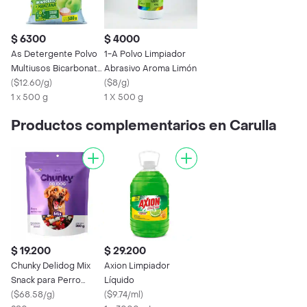
$ 6300
$ 4000
As Detergente Polvo
1-A Polvo Limpiador
Multiusos Bicarbonato
Abrasivo Aroma Limón
Manzana
(
$12.60/g
)
(
$8/g
)
1 x 500 g
1 X 500 g
Productos complementarios en Carulla
$ 19.200
$ 29.200
Chunky Delidog Mix
Axion Limpiador
Snack para Perro
Líquido
280g
(
$68.58/g
)
(
$9.74/ml
)