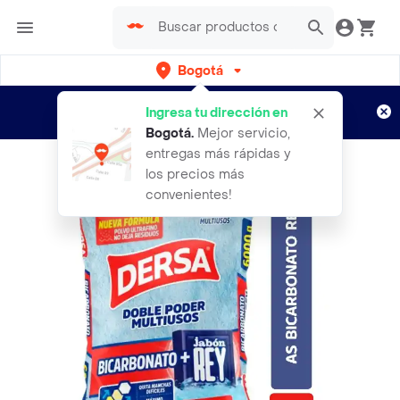
Bogotá
Regístrate
¿Nuevo en Rappi?
y disfruta de
Ingresa tu dirección en
envíos gratis por semanas
Aplican TyC
Bogotá
.
Mejor servicio,
entregas más rápidas y
los precios más
convenientes!