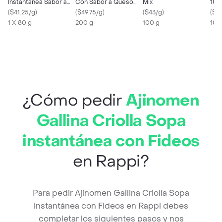
Instantánea Sabor a
Con Sabor a Queso
Mix
100
Pollo con Verduras
(
$41.25/g
)
200 g
(
$49.75/g
)
(
$43/g
)
(
$1
1 X 80 g
200 g
100 g
100
¿Cómo pedir
Ajinomen
Gallina Criolla Sopa
instantánea con Fideos
en Rappi?
Para pedir Ajinomen Gallina Criolla Sopa
instantánea con Fideos en Rappi debes
completar los siguientes pasos y nos