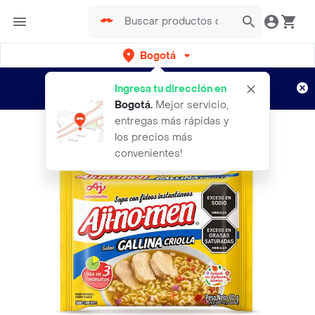
Bogotá
Regístrate
¿Nuevo en Rappi?
y disfruta de
Ingresa tu dirección en
envíos gratis por semanas
Aplican TyC
Bogotá
.
Mejor servicio,
entregas más rápidas y
los precios más
convenientes!