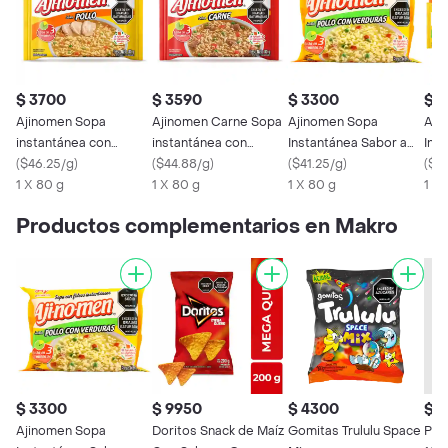
$ 3700
$ 3590
$ 3300
$ 2
Ajinomen Sopa
Ajinomen Carne Sopa
Ajinomen Sopa
Aji
instantánea con
instantánea con
Instantánea Sabor a
Ins
Fideos Sabor a Pollo
(
$46.25/g
)
Fideos
(
$44.88/g
)
Pollo con Verduras
(
$41.25/g
)
(
$3
1 X 80 g
1 X 80 g
1 X 80 g
1 X
Productos complementarios en Makro
$ 3300
$ 9950
$ 4300
$ 1
Ajinomen Sopa
Doritos Snack de Maíz
Gomitas Trululu Space
Pan