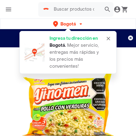
Bogotá
Regístrate
¿Nuevo en Rappi?
y disfruta de
Ingresa tu dirección en
envíos gratis por semanas
Aplican TyC
Bogotá
.
Mejor servicio,
entregas más rápidas y
los precios más
convenientes!