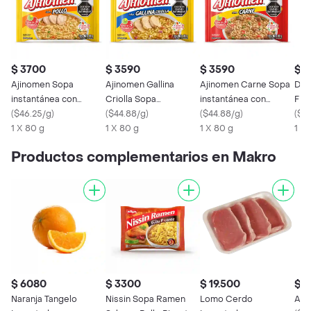
$ 3700
$ 3590
$ 3590
$ 
Ajinomen Sopa
Ajinomen Gallina
Ajinomen Carne Sopa
Del
instantánea con
Criolla Sopa
instantánea con
Fid
Fideos Sabor a Pollo
(
$46.25/g
)
instantánea con
(
$44.88/g
)
Fideos
(
$44.88/g
)
Sab
(
$33
1 X 80 g
Fideos
1 X 80 g
1 X 80 g
1 x 
Productos complementarios en Makro
$ 6080
$ 3300
$ 19.500
$ 
Naranja Tangelo
Nissin Sopa Ramen
Lomo Cerdo
Aro