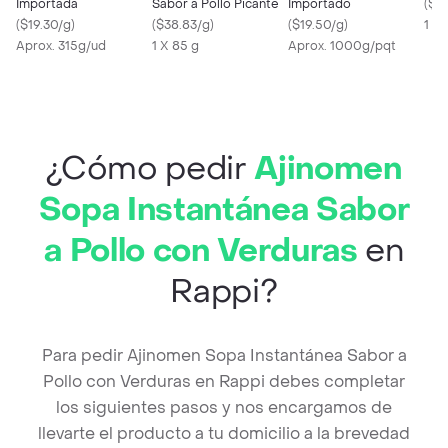
Importada
Sabor a Pollo Picante
Importado
(
$1
(
$19.30/g
)
(
$38.83/g
)
(
$19.50/g
)
1 x 
Aprox. 315g/ud
1 X 85 g
Aprox. 1000g/pqt
¿Cómo pedir
Ajinomen
Sopa Instantánea Sabor
a Pollo con Verduras
en
Rappi?
Para pedir Ajinomen Sopa Instantánea Sabor a
Pollo con Verduras en Rappi debes completar
los siguientes pasos y nos encargamos de
llevarte el producto a tu domicilio a la brevedad