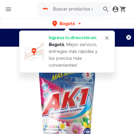
Bogotá
Regístrate
¿Nuevo en Rappi?
y disfruta de
Ingresa tu dirección en
envíos gratis por semanas
Aplican TyC
Bogotá
.
Mejor servicio,
entregas más rápidas y
los precios más
convenientes!