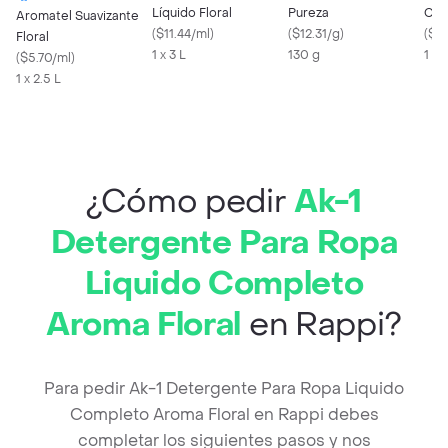
Líquido Floral
Pureza
Con
Aromatel Suavizante
(
$11.44/ml
)
(
$12.31/g
)
(
$19
Floral
1 x 3 L
130 g
1 Kg
(
$5.70/ml
)
1 x 2.5 L
¿Cómo pedir
Ak-1
Detergente Para Ropa
Liquido Completo
Aroma Floral
en Rappi?
Para pedir Ak-1 Detergente Para Ropa Liquido
Completo Aroma Floral en Rappi debes
completar los siguientes pasos y nos