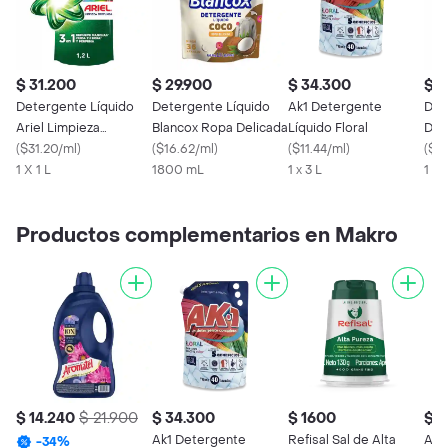
$ 31.200
$ 29.900
$ 34.300
$ 3
Detergente Líquido
Detergente Líquido
Ak1 Detergente
Det
Ariel Limpieza
Blancox Ropa Delicada
Líquido Floral
Der
Profunda 1.2 L
(
$31.20/ml
)
(
$16.62/ml
)
(
$11.44/ml
)
(
$17
1 X 1 L
1800 mL
1 x 3 L
1 X
Productos complementarios en Makro
$ 14.240
$ 21.900
$ 34.300
$ 1600
$ 1
Ak1 Detergente
Refisal Sal de Alta
Aro
-
34
%