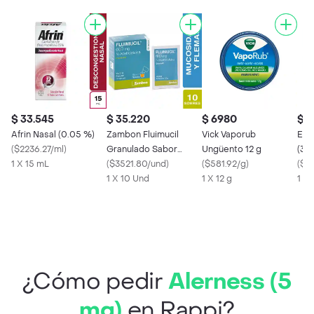
$ 33.545
$ 35.220
$ 6980
$ 9
Afrin Nasal (0.05 %)
Zambon Fluimucil
Vick Vaporub
Engy
(
$2236.27/ml
)
Granulado Sabor
Ungüento 12 g
(30
1 X 15 mL
Naranja 600 mg
(
$3521.80/und
)
(
$581.92/g
)
(
$18
1 X 10 Und
1 X 12 g
1 X
¿Cómo pedir
Alerness (5
mg)
en Rappi?