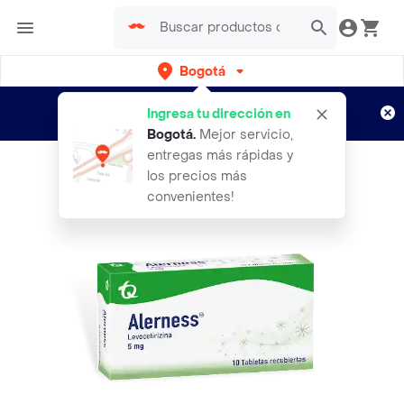
Bogotá
Regístrate
¿Nuevo en Rappi?
y disfruta de
Ingresa tu dirección en
envíos gratis por semanas
Aplican TyC
Bogotá
.
Mejor servicio,
entregas más rápidas y
los precios más
convenientes!