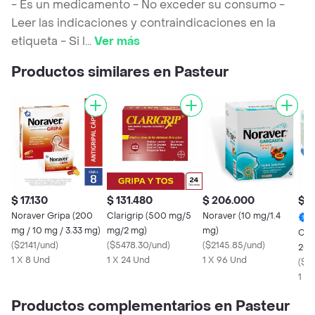
- Es un medicamento - No exceder su consumo -
Leer las indicaciones y contraindicaciones en la
etiqueta - Si l
...
Ver más
Productos similares en Pasteur
$ 17.130
$ 131.480
$ 206.000
$ 1
Noraver Gripa (200
Clarigrip (500 mg/5
Noraver (10 mg/1.4
mg / 10 mg / 3.33 mg)
mg/2 mg)
mg)
Con
(
$2141/und
)
(
$5478.30/und
)
(
$2145.85/und
)
200
1 X 8 Und
1 X 24 Und
1 X 96 Und
(
$16
1 X
Productos complementarios en Pasteur