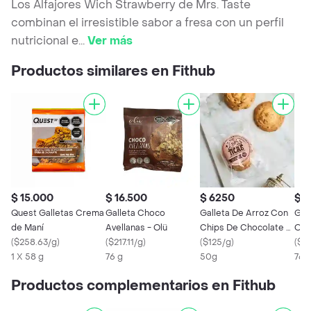
Los Alfajores Wich Strawberry de Mrs. Taste
combinan el irresistible sabor a fresa con un perfil
nutricional e
...
Ver más
Productos similares en Fithub
$ 15.000
$ 16.500
$ 6250
$ 1
Quest Galletas Crema
Galleta Choco
Galleta De Arroz Con
Gal
de Maní
Avellanas - Olü
Chips De Chocolate -
Olü
(
$258.63/g
)
(
$217.11/g
)
Fithub X 50 G
(
$125/g
)
(
$21
1 X 58 g
76 g
50g
76 
Productos complementarios en Fithub