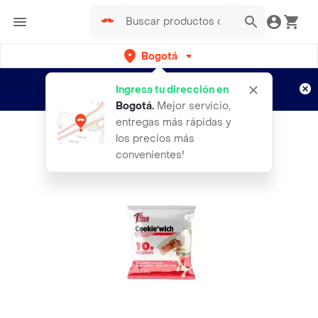
Bogotá
Regístrate
¿Nuevo en Rappi?
y disfruta de
Ingresa tu dirección en
envíos gratis por semanas
Aplican TyC
Bogotá
.
Mejor servicio,
entregas más rápidas y
los precios más
convenientes!