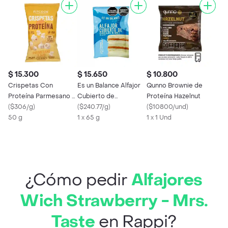
$ 15.300
$ 15.650
$ 10.800
Crispetas Con
Es un Balance Alfajor
Qunno Brownie de
Proteína Parmesano y
Cubierto de
Proteína Hazelnut
Ajo - Fitcook
(
$306/g
)
Chocolate Blanco
(
$240.77/g
)
(
$10800/und
)
50 g
1 x 65 g
1 x 1 Und
¿Cómo pedir
Alfajores
Wich Strawberry - Mrs.
Taste
en Rappi?