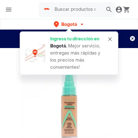
Bogotá
Regístrate
¿Nuevo en Rappi?
y disfruta de
Ingresa tu dirección en
envíos gratis por semanas
Aplican TyC
Bogotá
.
Mejor servicio,
entregas más rápidas y
los precios más
convenientes!