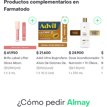
Productos complementarios en
Farmatodo
$ 61.950
$ 21.600
$ 24.900
$ 4
Brillo Labial Lifter
Advil Ultra Ibuprofeno
Dove Acondicionador
Tra
Gloss Moon
Alivio De Dolores De
Nutrición + Tri Óleos
Bon
Maybelline 5.4 mL
(
$12390/ml
)
Cabeza Severos X 10
(
$2160/und
)
370 mL
(
$67.30/ml
)
Pép
(
$19
1 X 5 mL
1 X 10.0 Und
1 x 370 mL
1 X
¿Cómo pedir
Almay