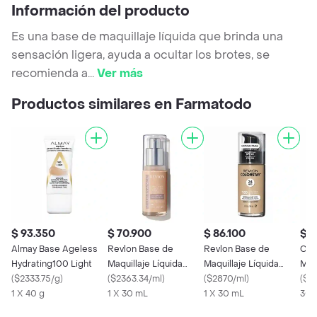
Información del producto
Es una base de maquillaje líquida que brinda una
sensación ligera, ayuda a ocultar los brotes, se
recomienda a
...
Ver más
Productos similares en Farmatodo
$ 93.350
$ 70.900
$ 86.100
$ 6
Almay Base Ageless
Revlon Base de
Revlon Base de
Cov
Hydrating100 Light
Maquillaje Líquida
Maquillaje Líquida
Maq
(
$2333.75/g
)
Iluminance Creamy
(
$2363.34/ml
)
Colorstay 180 Sand
(
$2870/ml
)
Mat
(
$2
1 X 40 g
Natura 201
1 X 30 mL
Beige FPS20
1 X 30 mL
30 