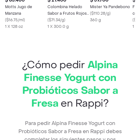
$ 63.400
$ 21.400
$ 39.700
$ 2
Motts Jugo de
Colombina Helado
Mister Ya Pandebono
Fin
Manzana
Sabor a Frutos Rojos
(
$110.28/g
)
con
(
$16.75/ml
)
con Salsa de Frutos
(
$71.34/g
)
360 g
(
$16
1 X 128 oz
Rojos
1 X 300.0 g
1 X 
¿Cómo pedir
Alpina
Finesse Yogurt con
Probióticos Sabor a
Fresa
en Rappi?
Para pedir Alpina Finesse Yogurt con
Probióticos Sabor a Fresa en Rappi debes
completar los siguientes pasos y nos