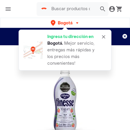
Bogotá
Regístrate
¿Nuevo en Rappi?
y disfruta de
Ingresa tu dirección en
envíos gratis por semanas
Aplican TyC
Bogotá
.
Mejor servicio,
entregas más rápidas y
los precios más
convenientes!