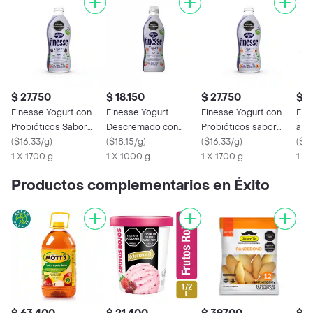
$ 27.750
$ 18.150
$ 27.750
$ 1
Finesse Yogurt con
Finesse Yogurt
Finesse Yogurt con
Fin
Probióticos Sabor
Descremado con
Probióticos sabor
a F
Frutos Rojos
(
$16.33/g
)
Trozos de Fresa
(
$18.15/g
)
Melocotón sin Azúcar
(
$16.33/g
)
con
(
$13
1 X 1700 g
1 X 1000 g
1 X 1700 g
1 X 
Productos complementarios en Éxito