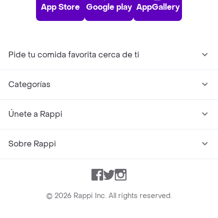
App Store
Google play
AppGallery
Pide tu comida favorita cerca de ti
Categorías
Únete a Rappi
Sobre Rappi
Facebook
Twitter
Instagram
©
2026
Rappi Inc. All rights reserved.