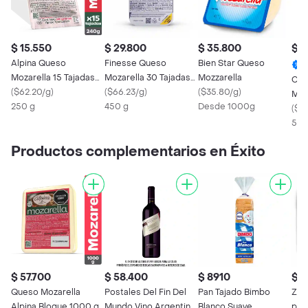
$ 15.550
$ 29.800
$ 35.800
$ 2
Alpina Queso
Finesse Queso
Bien Star Queso
Mozarella 15 Tajadas
Mozarella 30 Tajadas
Mozzarella
Col
240 g
(
$62.20/g
)
450 g
(
$66.23/g
)
(
$35.80/g
)
Moz
250 g
450 g
Desde 1000g
(
$4
500
Productos complementarios en Éxito
$ 57.700
$ 58.400
$ 8910
$ 2
Queso Mozarella
Postales Del Fin Del
Pan Tajado Bimbo
Zen
Alpina Bloque 1000 g
Mundo Vino Argentino
Blanco Suave
par