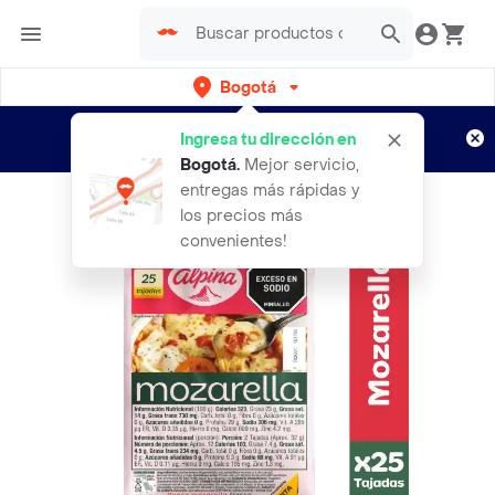
Bogotá
Regístrate
¿Nuevo en Rappi?
y disfruta de
Ingresa tu dirección en
envíos gratis por semanas
Aplican TyC
Bogotá
.
Mejor servicio,
entregas más rápidas y
los precios más
convenientes!