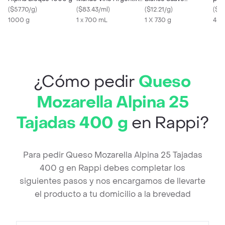
(
$57.70/g
)
Cabernes Sauvignon
(
$83.43/ml
)
Esponjoso (730 Gr)
(
$12.21/g
)
(
$51
1000 g
1 x 700 mL
1 X 730 g
450
¿Cómo pedir
Queso
Mozarella Alpina 25
Tajadas 400 g
en Rappi?
Para pedir Queso Mozarella Alpina 25 Tajadas
400 g en Rappi debes completar los
siguientes pasos y nos encargamos de llevarte
el producto a tu domicilio a la brevedad