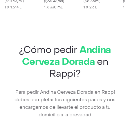
(
$10.23/ml
)
(
$65.46/ml
)
2.3 L
(
$8.79/ml
)
Fre
(
$8.
1 X 1.614 L
1 X 330 mL
1 X 2.3 L
1 X 
¿Cómo pedir
Andina
Cerveza Dorada
en
Rappi?
Para pedir Andina Cerveza Dorada en Rappi
debes completar los siguientes pasos y nos
encargamos de llevarte el producto a tu
domicilio a la brevedad