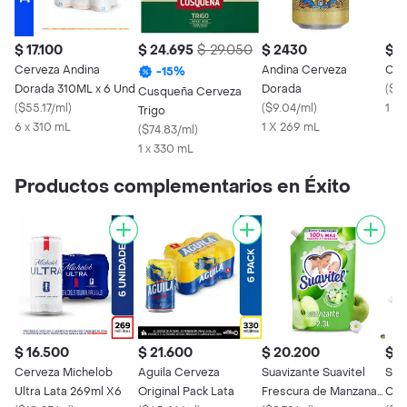
$ 17.100
$ 24.695
$ 29.050
$ 2430
$ 
Cerveza Andina
Andina Cerveza
Cos
-
15
%
Dorada 310ML x 6 Und
Dorada
(
$6.
Cusqueña Cerveza
(
$55.17/ml
)
(
$9.04/ml
)
1 x 
Trigo
6 x 310 mL
1 X 269 mL
(
$74.83/ml
)
1 x 330 mL
Productos complementarios en Éxito
$ 16.500
$ 21.600
$ 20.200
$ 1
Cerveza Michelob
Aguila Cerveza
Suavizante Suavitel
Suav
Ultra Lata 269ml X6
Original Pack Lata
Frescura de Manzana
Cui