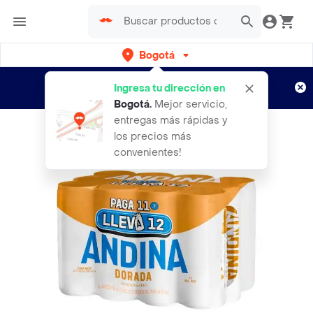
Bogotá
Regístrate
¿Nuevo en Rappi?
y disfruta de
Ingresa tu dirección en
envíos gratis por semanas
Aplican TyC
Bogotá
.
Mejor servicio,
entregas más rápidas y
los precios más
convenientes!