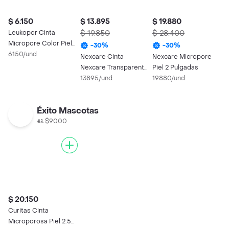
$ 6.150
$ 13.895
$ 19.880
$
Leukopor Cinta
$ 19.850
$ 28.400
$
Micropore Color Piel
-
30
%
-
30
%
1" x 1 Yarda
6150/und
Nexcare Cinta
Nexcare Micropore
N
Nexcare Transparente
Piel 2 Pulgadas
F
24Mm X 5M
13895/und
19880/und
6
Éxito Mascotas
$9000
$ 20.150
Curitas Cinta
Microporosa Piel 2.5