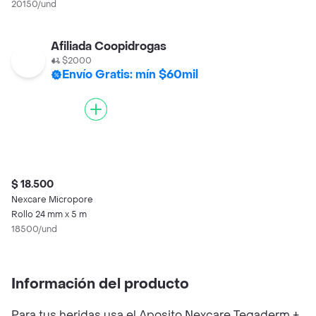
cm x 4.5 m
20150/und
Afiliada Coopidrogas
$2000
Envío Gratis: mín $60mil
$ 18.500
Nexcare Micropore
Rollo 24 mm x 5 m
18500/und
Información del producto
Para tus heridas usa el Aposito Nexcare Tegaderm +