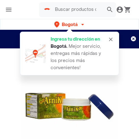
Bogotá
Regístrate
¿Nuevo en Rappi?
y disfruta de
Ingresa tu dirección en
envíos gratis por semanas
Aplican TyC
Bogotá
.
Mejor servicio,
entregas más rápidas y
los precios más
convenientes!