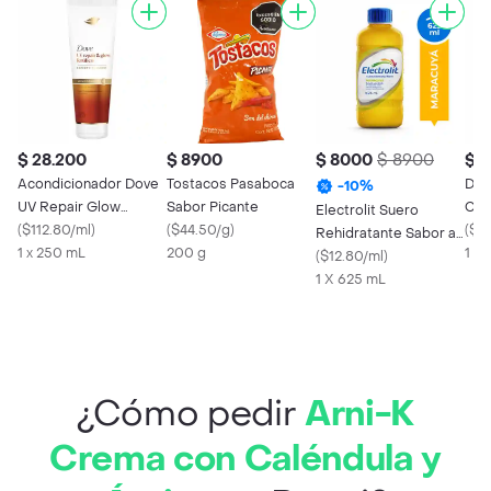
$ 28.200
$ 8900
$ 8000
$ 8900
$ 1
Acondicionador Dove
Tostacos Pasaboca
Dro
-
10
%
UV Repair Glow
Sabor Picante
Cor
Electrolit Suero
Felúrico
(
$112.80/ml
)
(
$44.50/g
)
(
$8
Rehidratante Sabor a
1 x 250 mL
200 g
1 X
Maracuyá
(
$12.80/ml
)
1 X 625 mL
¿Cómo pedir
Arni-K
Crema con Caléndula y