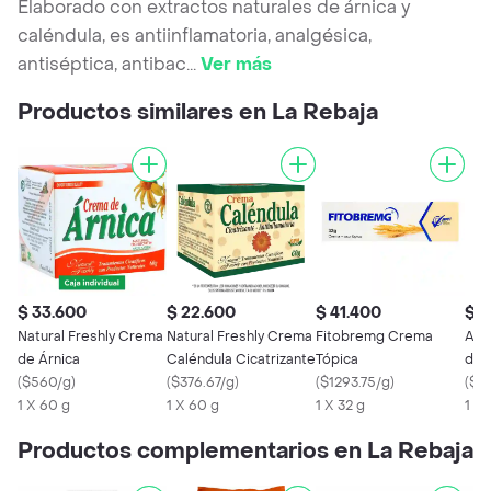
Elaborado con extractos naturales de árnica y
caléndula, es antiinflamatoria, analgésica,
antiséptica, antibac
...
Ver más
Productos similares en La Rebaja
$ 33.600
$ 22.600
$ 41.400
$ 4
Natural Freshly Crema
Natural Freshly Crema
Fitobremg Crema
Anh
de Árnica
Caléndula Cicatrizante
Tópica
de 
(
$560/g
)
(
$376.67/g
)
(
$1293.75/g
)
For
(
$5
1 X 60 g
1 X 60 g
1 X 32 g
1 x 
Productos complementarios en La Rebaja