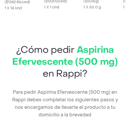
(
$12200/und
)
(
$504/g
)
(
$2
(
$1242.86/und
)
1 X 1 Und
1 X 50.0 g
1 X
1 X 14 Und
¿Cómo pedir
Aspirina
Efervescente (500 mg)
en Rappi?
Para pedir Aspirina Efervescente (500 mg) en
Rappi debes completar los siguientes pasos y
nos encargamos de llevarte el producto a tu
domicilio a la brevedad