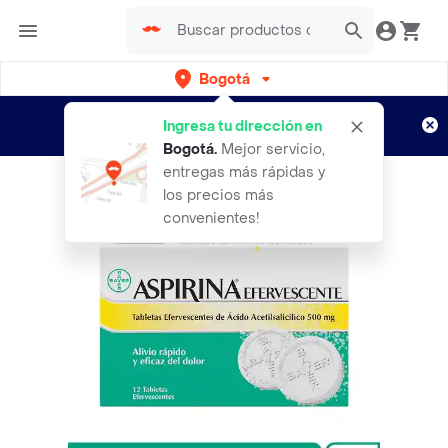
Bogotá
Regístrate
¿Nuevo en Rappi?
y disfruta de
Ingresa tu dirección en
envíos gratis por semanas
Aplican TyC
Bogotá
.
Mejor servicio,
entregas más rápidas y
los precios más
convenientes!