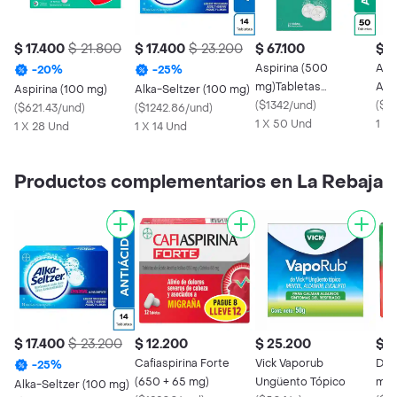
$ 17.400
$ 21.800
$ 17.400
$ 23.200
$ 67.100
$ 9
Aspirina (500
Asp
-
20
%
-
25
%
mg)Tabletas
Acet
Aspirina (100 mg)
Alka-Seltzer (100 mg)
Efervescentes
(
$1342/und
)
mg)
(
$6
(
$621.43/und
)
(
$1242.86/und
)
1 X 50 Und
1 X
1 X 28 Und
1 X 14 Und
Productos complementarios en La Rebaja
$ 17.400
$ 23.200
$ 12.200
$ 25.200
$ 2
Cafiaspirina Forte
Vick Vaporub
Dol
-
25
%
(650 + 65 mg)
Ungüento Tópico
mg)
Alka-Seltzer (100 mg)