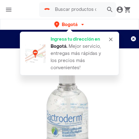
Bogotá
Regístrate
¿Nuevo en Rappi?
y disfruta de
Ingresa tu dirección en
envíos gratis por semanas
Aplican TyC
Bogotá
.
Mejor servicio,
entregas más rápidas y
los precios más
convenientes!