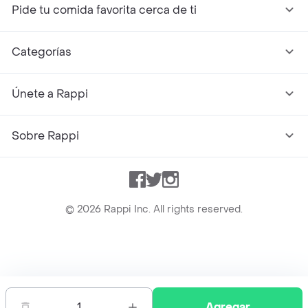
Pide tu comida favorita cerca de ti
Categorías
Únete a Rappi
Sobre Rappi
Facebook
Twitter
Instagram
©
2026
Rappi Inc. All rights reserved.
Rappi S.A.S. --- NIT 900.843.898-9 --- Calle 63 # 16A-02
Bogotá D.C. --- notificacionesrappi@rappi.com
1
Agregar