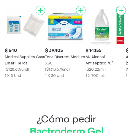
$ 640
$ 39.405
$ 14.155
$ 1
Medical Supplies Gasa
Tena Discreet Medium
Mk Alcohol
Áci
Estéril Tejida
X30
Antiséptico 70°
(2 %
(
$128.60/und
)
(
$1313.57/und
)
(
$20.22/ml
)
(
$10
1 X 5 Und
1 X 30 Und
1 X 700 mL
1 X 
¿Cómo pedir
Bactroderm Gel