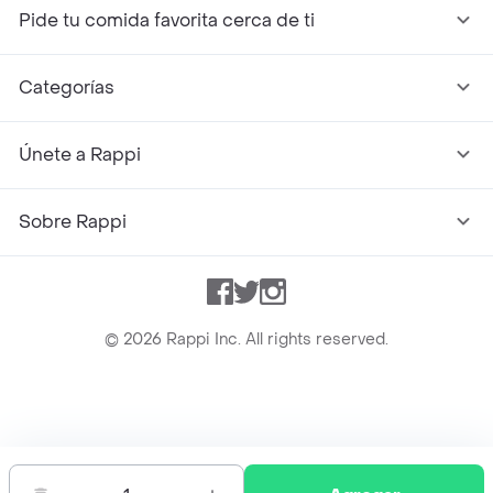
Pide tu comida favorita cerca de ti
Categorías
Únete a Rappi
Sobre Rappi
Facebook
Twitter
Instagram
©
2026
Rappi Inc. All rights reserved.
Rappi S.A.S. --- NIT 900.843.898-9 --- Calle 63 # 16A-02
Bogotá D.C. --- notificacionesrappi@rappi.com