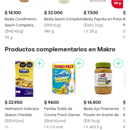
$ 14.100
$ 32.000
$ 7300
$ 1
Badia Condimento
Badia Sazón Completa
Badia Paprika en Polvo
Badi
Sazón Completa
(
$94.12/g
)
(
$260.72/g
)
Pol
Original
(
$142.43/g
)
340 g
1 X 28 g
(
$19
99 g
71 g
Productos complementarios en Makro
$ 32.950
$ 9600
$ 14.400
$ 2
Hellmann's Aderezo
Familia Toalla de
Badia Ajo Finamente
Can
Queso Cheddar
Cocina Practi Diarias
Picado en Aceite de
Ma
(
$32.95/ml
)
(
$9600/und
)
Oliva
(
$31.76/g
)
(
$3
1 L
1 X 1.0 Und
1 X 453.5 g
90 