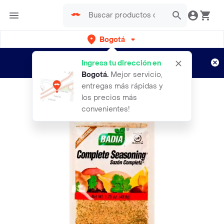
Bogotá
Regístrate
¿Nuevo en Rappi?
y disfruta de
Ingresa tu dirección en
envíos gratis por semanas
Aplican TyC
Bogotá
.
Mejor servicio,
entregas más rápidas y
los precios más
convenientes!