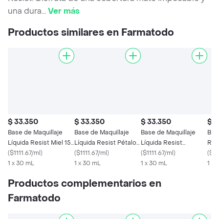
una dura
...
Ver más
Productos similares en Farmatodo
$ 33.350
$ 33.350
$ 33.350
$ 3
Base de Maquillaje
Base de Maquillaje
Base de Maquillaje
Bas
Líquida Resist Miel 15
Líquida Resist Pétalo
Líquida Resist
Resi
30H Vogue 30 mL
(
$1111.67/ml
)
05 30H Vogue 30 mL
(
$1111.67/ml
)
Capuccino 12 30H
(
$1111.67/ml
)
(
$3
1 x 30 mL
1 x 30 mL
Vogue 30 mL
1 x 30 mL
1 U
Productos complementarios en
Farmatodo