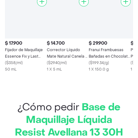
$ 17.900
$ 14.700
$ 29.900
$ 6
Fijador de Maquillaje
Corrector Líquido
Franui Frambuesas
Pes
Essence Fix y Last
Mate Natural Canela -
Bañadas en Chocolate
Pru
Instant Matte Spray
(
$358/ml
)
5 mL
(
$2940/ml
)
Blanco y Amargo
(
$199.34/g
)
May
(
$96
50 mL
1 X 5 mL
1 X 150.0 g
1 X 
¿Cómo pedir
Base de
Maquillaje Líquida
Resist Avellana 13 30H