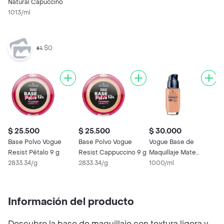
Natural Capuccino
1013/ml
$0
$ 25.500
$ 25.500
$ 30.000
$
Base Polvo Vogue
Base Polvo Vogue
Vogue Base de
B
Resist Pétalo 9 g
Resist Cappuccino 9 g
Maquillaje Mate
M
2833.34/g
2833.34/g
Natural Ácido
1000/ml
T
1
Hialurónico Avellana
Información del producto
Descubre la base de maquillaje con textura ligera y