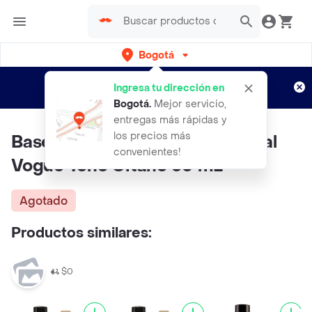
Bogotá
Regístrate
¿Nuevo en Rappi?
y disfruta de
Ingresa tu dirección en
envíos gratis por semanas
Aplican TyC
Bogotá
.
Mejor servicio,
entregas más rápidas y
los precios más
Base de Maquillaje Mate Natural
convenientes!
Vogue Tono Gitano 30 mL
Agotado
Productos similares:
$0