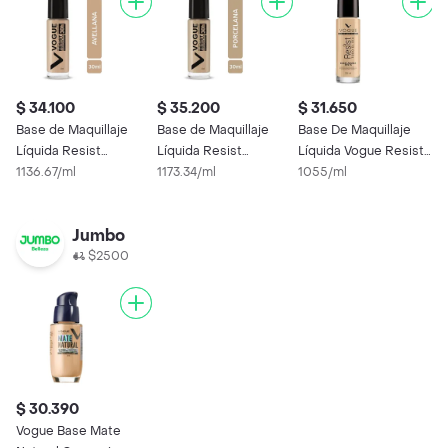
$ 34.100
$ 35.200
$ 31.650
$
Base de Maquillaje
Base de Maquillaje
Base De Maquillaje
V
Líquida Resist
Líquida Resist
Líquida Vogue Resist
M
Avellana 13 30H Vogue
1136.67/ml
Porcelana 03 30H
1173.34/ml
Porcelana 24H 30Ml
1055/ml
N
9
30 mL
Vogue 30 mL
H
Jumbo
$2500
$ 30.390
Vogue Base Mate