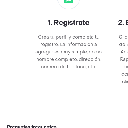
1
.
Regístrate
2
.
Crea tu perfil y completa tu
Si 
registro. La información a
de 
agregar es muy simple, como
Ace
nombre completo, dirección,
Rap
número de teléfono, etc.
t
co
cl
Preguntas frecuentes