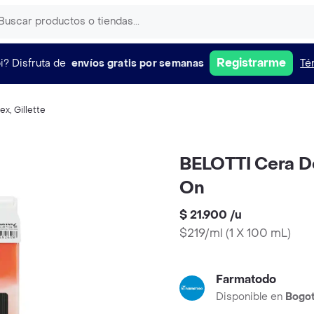
Registrarme
i?
Disfruta de
envíos gratis por semanas
Té
lex
,
Gillette
BELOTTI Cera De
On
$ 21.900
/
u
$219/ml
(
1 X 100 mL
)
Farmatodo
Disponible en
Bogo