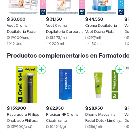
$ 38.000
$ 31.150
$ 44.550
$ 
Veet Crema
Veet Crema
Crema Depilatoria
Ve
Depilatoria Facial
Depilatoria Corporal
Veet Ducha Piel
De
(
$19000/und
)
Pure & Fresh
(
$155.75/ml
)
Sensible
(
$297/ml
)
Pa
(
$
1 X 2 Und
1 X 200 mL
1 x 150 mL
1 
Productos complementarios en Farmatod
$ 139.900
$ 62.950
$ 28.950
$ 
Rasuradora Philips
Procicar NF Crema
Dhems Mascarilla
Ve
Oneblade Philips
Cicatrizante
Facial Detox Limón y
De
Qp1424/10
(
$139900/und
)
(
$1049.17/g
)
Menta
(
$386/ml
)
Bik
(
$