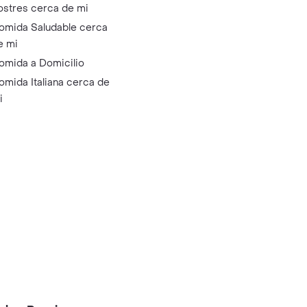
ostres cerca de mi
omida Saludable cerca
e mi
omida a Domicilio
omida Italiana cerca de
i