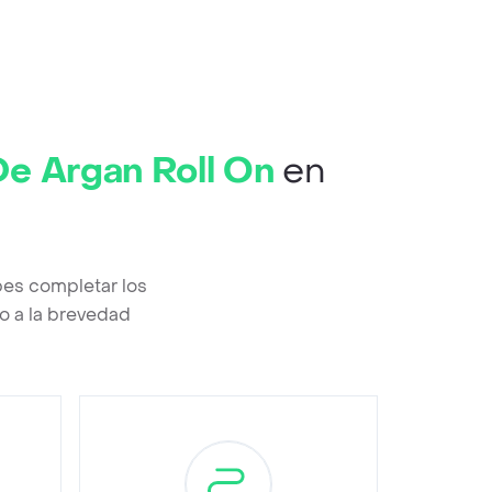
De Argan Roll On
en
bes completar los
o a la brevedad