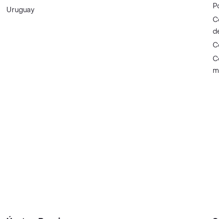
P
Uruguay
C
d
C
C
m