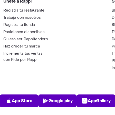
Únete a Rappi
S
Registra tu restaurante
B
Trabaja con nosotros
D
Registra tu tienda
S
Posiciones disponibles
T
Quiero ser Rappitendero
R
Haz crecer tu marca
P
Incrementa tus ventas
T
con Pide por Rappi
P
I
App Store
Play Store
AppGalle
App Store
Google play
AppGallery