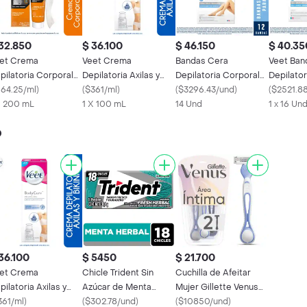
32.850
$ 36.100
$ 46.150
$ 40.35
et Crema
Veet Crema
Bandas Cera
Veet Ban
pilatoria Corporal
Depilatoria Axilas y
Depilatoria Corporal
Depilator
ra Hombre 200 mL
164.25/ml
)
Bikini
(
$361/ml
)
Veet Pure Piel
(
$3296.43/und
)
y Bikini P
(
$2521.8
X 200 mL
1 X 100 mL
Sensible - 12 Bandas
14 Und
1 x 16 Un
o
36.100
$ 5450
$ 21.700
et Crema
Chicle Trident Sin
Cuchilla de Afeitar
pilatoria Axilas y
Azúcar de Menta
Mujer Gillette Venus
ini
361/ml
)
Herbal 18 Und
(
$302.78/und
)
Íntima 2 Und
(
$10850/und
)