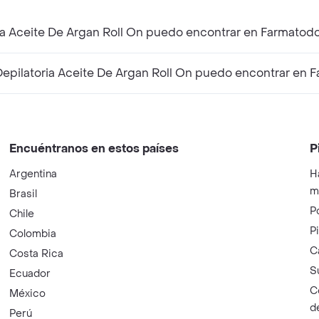
¿Qué productos similares a BELOTTI Cera Depilatoria Aceite De Argan Roll On puedo encontrar en Farma
¿Qué productos complementarios a BELOTTI Cera Depilatoria Aceite De Argan Ro
Encuéntranos en estos países
P
Argentina
H
m
Brasil
P
Chile
P
Colombia
C
Costa Rica
S
Ecuador
C
México
d
Perú