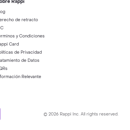
obre Rappi
log
erecho de retracto
IC
érminos y Condiciones
appi Card
olíticas de Privacidad
ratamiento de Datos
QRs
nformación Relevante
ry
©
2026
Rappi Inc. All rights reserved.