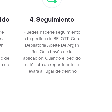
dido
4
.
Seguimiento
de
Puedes hacerle seguimiento
ria
a tu pedido de BELOTTI Cera
On
Depilatoria Aceite De Argan
u
Roll On a través de la
do de
aplicación. Cuando el pedido
do en
esté listo un repartidor te lo
llevará al lugar de destino.