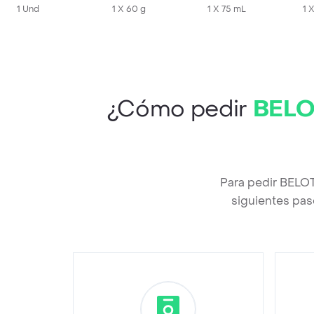
1 Und
1 X 60 g
1 X 75 mL
1 
¿Cómo pedir
BELOT
Para pedir BELOT
siguientes pas