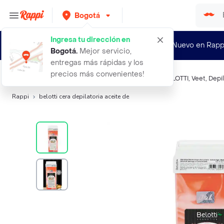
Bogotá
Ingresa tu dirección en
¿Nuevo en Rapp
Bogotá
.
Mejor servicio,
entregas más rápidas y los
precios más convenientes!
Búsquedas relacionadas:
Cremas, ceras y bandas
,
BELOTTI
,
Veet
,
Depi
Rappi
belotti cera depilatoria aceite de