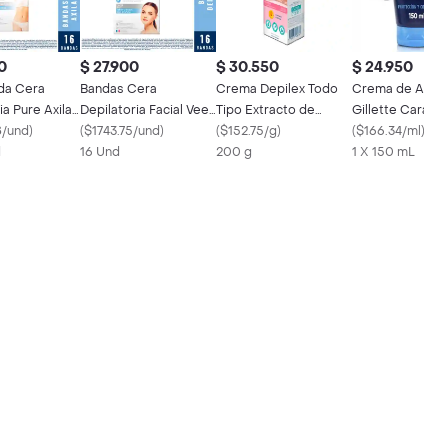
0
$ 27.900
$ 30.550
$ 24.950
da Cera
Bandas Cera
Crema Depilex Todo
Crema de Afeit
ia Pure Axilas
Depilatoria Facial Veet
Tipo Extracto de
Gillette Cara y
iel Sensible
8/und
)
Pure Piel Sensible - 16
(
$1743.75/und
)
Calendula
(
$152.75/g
)
150 mL
(
$166.34/ml
)
d
Bandas
16 Und
200 g
1 X 150 mL