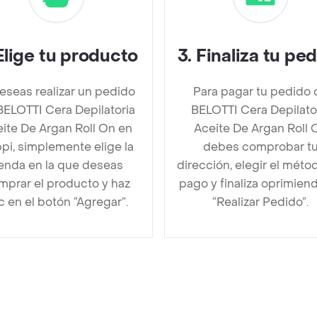
Elige tu producto
3
.
Finaliza tu pe
deseas realizar un pedido
Para pagar tu pedido 
BELOTTI Cera Depilatoria
BELOTTI Cera Depilato
ite De Argan Roll On en
Aceite De Argan Roll 
pi, simplemente elige la
debes comprobar t
ienda en la que deseas
dirección, elegir el méto
mprar el producto y haz
pago y finaliza oprimien
ic en el botón “Agregar”.
“Realizar Pedido”.